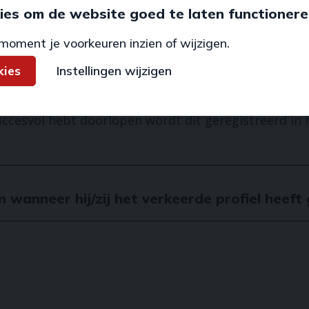
ies om de website goed te laten functionere
n
moment je voorkeuren inzien of wijzigen.
kies
Instellingen wijzigen
raal Register Techniek?
uccesvol hebt doorlopen wordt dit geregistreerd in 
wanneer hij/zij het verkeerde profiel heeft