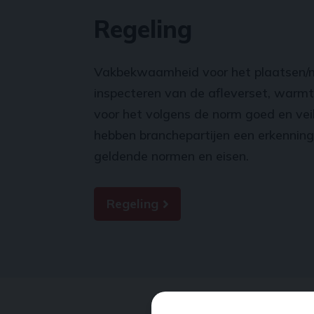
Regeling
Vakbekwaamheid voor het plaatsen/m
inspecteren van de afleverset, warmt
voor het volgens de norm goed en veil
hebben branchepartijen een erkenning
geldende normen en eisen.
Regeling