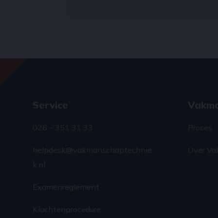
Service
Vakm
026 – 351 31 33
Proces
helpdesk@vakmanschaptechnie
Over Va
k.nl
Examenreglement
Klachtenprocedure