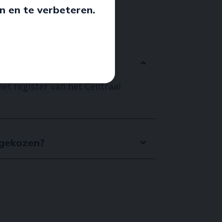
n en te verbeteren.
het register van het Centraal
 gekozen?