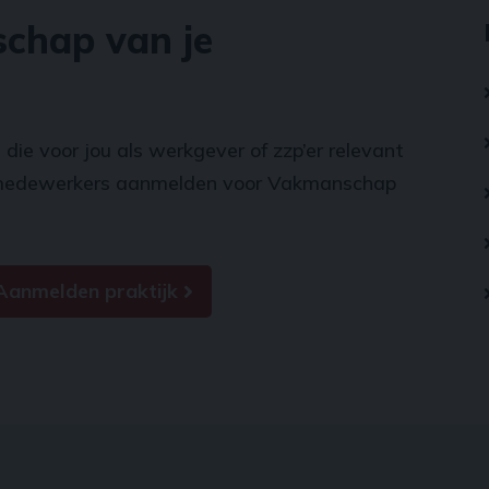
chap van je
 die voor jou als werkgever of zzp’er relevant
re medewerkers aanmelden voor Vakmanschap
Aanmelden praktijk