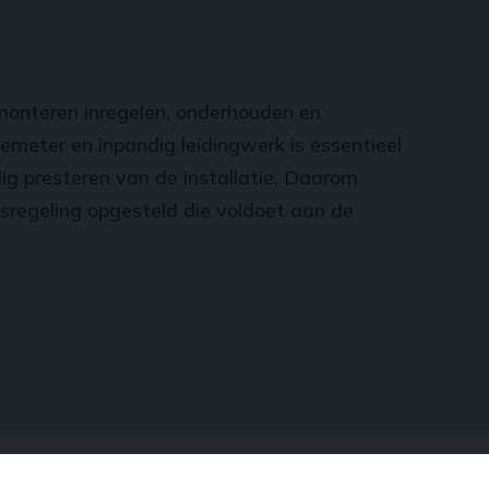
onteren inregelen, onderhouden en
emeter en inpandig leidingwerk is essentieel
ig presteren van de installatie. Daarom
sregeling opgesteld die voldoet aan de