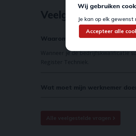
Wij gebruiken cook
Veelgestelde vrage
Je kan op elk gewenst 
Accepteer alle coo
Waarom sta ik niet in het Cent
Wanneer je de bedrijfskwalificatie s
Register Techniek.
Wat moet mijn werknemer doen 
Alle veelgestelde vragen