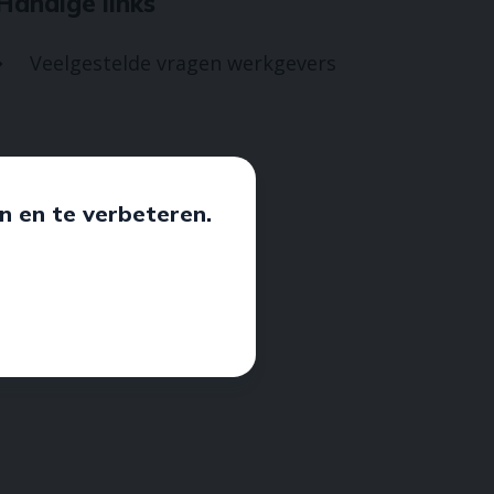
Handige links
Veelgestelde vragen werkgevers

n en te verbeteren.