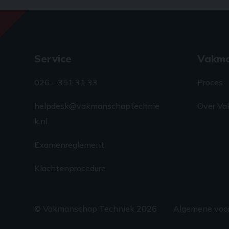
Service
Vakm
026 – 351 31 33
Proces
helpdesk@vakmanschaptechnie
Over Va
k.nl
Examenreglement
Klachtenprocedure
© Vakmanschap Techniek 2026
Algemene voo