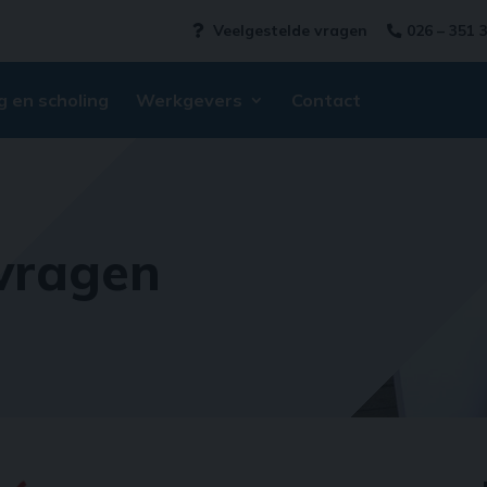
Veelgestelde vragen
026 – 351 
g en scholing
Werkgevers
Contact
 vragen