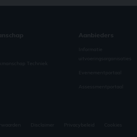
anschap
Aanbieders
Informatie
uitvoeringsorganisaties
kmanschap Techniek
Evenementportaal
Assessmentportaal
rwaarden
Disclaimer
Privacybeleid
Cookies